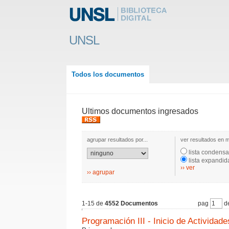
UNSL
Todos los documentos
Ultimos documentos ingresados
agrupar resultados por...
ver resultados en m
lista condens
lista expandid
›› ver
›› agrupar
1-15 de
4552 Documentos
pag
de
Programación III - Inicio de Actividade