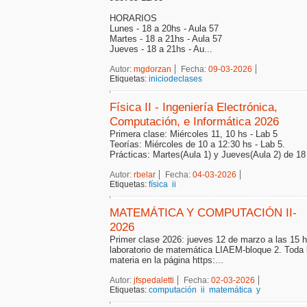
HORARIOS
Lunes - 18 a 20hs - Aula 57
Martes - 18 a 21hs - Aula 57
Jueves - 18 a 21hs - Au...
Autor:
mgdorzan
Fecha:
09-03-2026
Etiquetas:
iniciodeclases
Física II - Ingeniería Electrónica,
Computación, e Informática 2026
Primera clase: Miércoles 11, 10 hs - Lab 5
Teorías: Miércoles de 10 a 12:30 hs - Lab 5.
Prácticas: Martes(Aula 1) y Jueves(Aula 2) de 18 
Autor:
rbelar
Fecha:
04-03-2026
Etiquetas:
física
ii
MATEMÁTICA Y COMPUTACIÓN II-
2026
Primer clase 2026: jueves 12 de marzo a las 15 h
laboratorio de matemática LIAEM-bloque 2. Toda l
materia en la página https:...
Autor:
jfspedaletti
Fecha:
02-03-2026
Etiquetas:
computación
ii
matemática
y