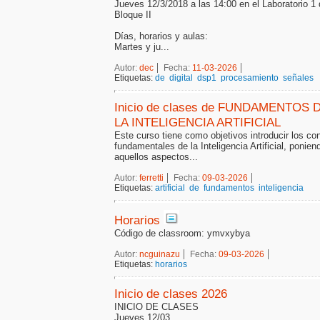
Jueves 12/3/2018 a las 14:00 en el Laboratorio 1 
Bloque II
Días, horarios y aulas:
Martes y ju...
Autor:
dec
Fecha:
11-03-2026
Etiquetas:
de
digital
dsp1
procesamiento
señales
Inicio de clases de FUNDAMENTOS 
LA INTELIGENCIA ARTIFICIAL
Este curso tiene como objetivos introducir los c
fundamentales de la Inteligencia Artificial, ponien
aquellos aspectos...
Autor:
ferretti
Fecha:
09-03-2026
Etiquetas:
artificial
de
fundamentos
inteligencia
Horarios
Código de classroom: ymvxybya
Autor:
ncguinazu
Fecha:
09-03-2026
Etiquetas:
horarios
Inicio de clases 2026
INICIO DE CLASES
Jueves 12/03