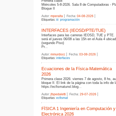
Primera clase:
Miércoles 5-8-2026. Sala 8 de Computadoras - Pla
Bloque II
Autor:
mperalta
Fecha:
04-08-2026
Etiquetas:
iii
programación
INTERFACES (IEOSD/PTE/TUE)
Interfaces para las carreras IEOSD, TUE y PTE. 
será el jueves 06/08 a las 15h en el Aula 4 ubica
(segundo Piso)
Pr...
Autor:
mmurdocc
Fecha:
03-08-2026
Etiquetas:
interfaces
Ecuaciones de la Física-Matemática
2026
Primera clase 2026: viernes 7 de agosto, 8 hs, a
bloque II. El link de la página con toda la info de 
https://ecfismatunsl.blog...
Autor:
jfspedaletti
Fecha:
29-07-2026
Etiquetas:
ecfismat
FÍSICA 1 Ingeniería en Computación y
Electrónica 2026