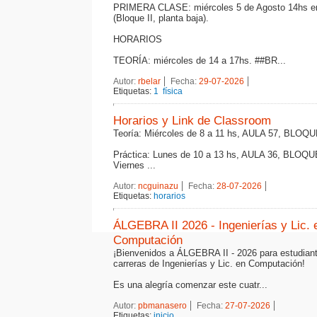
PRIMERA CLASE: miércoles 5 de Agosto 14hs en
(Bloque II, planta baja).
HORARIOS
TEORÍA: miércoles de 14 a 17hs. ##BR...
Autor:
rbelar
Fecha:
29-07-2026
Etiquetas:
1
física
Horarios y Link de Classroom
Teoría: Miércoles de 8 a 11 hs, AULA 57, BLOQU
Práctica: Lunes de 10 a 13 hs, AULA 36, BLOQU
Viernes ...
Autor:
ncguinazu
Fecha:
28-07-2026
Etiquetas:
horarios
ÁLGEBRA II 2026 - Ingenierías y Lic. 
Computación
¡Bienvenidos a ÁLGEBRA II - 2026 para estudiant
carreras de Ingenierías y Lic. en Computación!
Es una alegría comenzar este cuatr...
Autor:
pbmanasero
Fecha:
27-07-2026
Etiquetas:
inicio