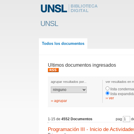
UNSL
Todos los documentos
Ultimos documentos ingresados
agrupar resultados por...
ver resultados en m
lista condens
lista expandid
›› ver
›› agrupar
1-15 de
4552 Documentos
pag
de
Programación III - Inicio de Actividade