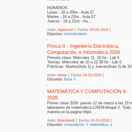
HORARIOS
Lunes - 18 a 20hs - Aula 57
Martes - 18 a 21hs - Aula 57
Jueves - 18 a 21hs - Au...
Autor:
mgdorzan
Fecha:
09-03-2026
Etiquetas:
iniciodeclases
Física II - Ingeniería Electrónica,
Computación, e Informática 2026
Primera clase: Miércoles 11, 10 hs - Lab 5
Teorías: Miércoles de 10 a 12:30 hs - Lab 5.
Prácticas: Martes(Aula 1) y Jueves(Aula 2) de 18 
Autor:
rbelar
Fecha:
04-03-2026
Etiquetas:
física
ii
MATEMÁTICA Y COMPUTACIÓN II-
2026
Primer clase 2026: jueves 12 de marzo a las 15 h
laboratorio de matemática LIAEM-bloque 2. Toda l
materia en la página https:...
Autor:
jfspedaletti
Fecha:
02-03-2026
Etiquetas:
computación
ii
matemática
y