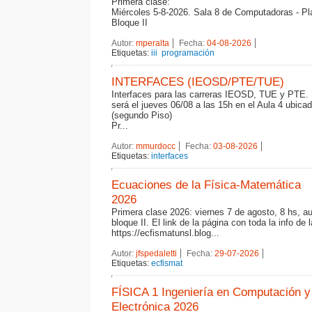
Primera clase:
Miércoles 5-8-2026. Sala 8 de Computadoras - Pla
Bloque II
Autor:
mperalta
Fecha:
04-08-2026
Etiquetas:
iii
programación
INTERFACES (IEOSD/PTE/TUE)
Interfaces para las carreras IEOSD, TUE y PTE. 
será el jueves 06/08 a las 15h en el Aula 4 ubica
(segundo Piso)
Pr...
Autor:
mmurdocc
Fecha:
03-08-2026
Etiquetas:
interfaces
Ecuaciones de la Física-Matemática
2026
Primera clase 2026: viernes 7 de agosto, 8 hs, a
bloque II. El link de la página con toda la info de 
https://ecfismatunsl.blog...
Autor:
jfspedaletti
Fecha:
29-07-2026
Etiquetas:
ecfismat
FÍSICA 1 Ingeniería en Computación y
Electrónica 2026