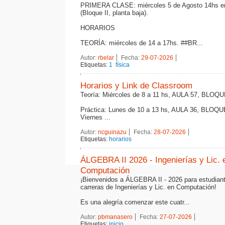
PRIMERA CLASE: miércoles 5 de Agosto 14hs en
(Bloque II, planta baja).
HORARIOS
TEORÍA: miércoles de 14 a 17hs. ##BR...
Autor:
rbelar
Fecha:
29-07-2026
Etiquetas:
1
física
Horarios y Link de Classroom
Teoría: Miércoles de 8 a 11 hs, AULA 57, BLOQU
Práctica: Lunes de 10 a 13 hs, AULA 36, BLOQU
Viernes ...
Autor:
ncguinazu
Fecha:
28-07-2026
Etiquetas:
horarios
ÁLGEBRA II 2026 - Ingenierías y Lic. 
Computación
¡Bienvenidos a ÁLGEBRA II - 2026 para estudiant
carreras de Ingenierías y Lic. en Computación!
Es una alegría comenzar este cuatr...
Autor:
pbmanasero
Fecha:
27-07-2026
Etiquetas:
inicio