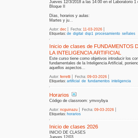
Jueves 12/3/2018 a las 14:00 en el Laboratorio 1 
Bloque II
Días, horarios y aulas:
Martes y ju...
Autor:
dec
Fecha:
11-03-2026
Etiquetas:
de
digital
dsp1
procesamiento
señales
Inicio de clases de FUNDAMENTOS 
LA INTELIGENCIA ARTIFICIAL
Este curso tiene como objetivos introducir los c
fundamentales de la Inteligencia Artificial, ponien
aquellos aspectos...
Autor:
ferretti
Fecha:
09-03-2026
Etiquetas:
artificial
de
fundamentos
inteligencia
Horarios
Código de classroom: ymvxybya
Autor:
ncguinazu
Fecha:
09-03-2026
Etiquetas:
horarios
Inicio de clases 2026
INICIO DE CLASES
Jueves 12/03